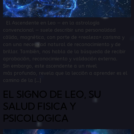
El Ascendente en Leo — en la astrología
convencional — suele describir una personalidad
cálida, magnética, con porte de «realeza» carisma y
con una necesidad natural de reconocimiento y de
brillar. También, nos habla de la búsqueda de recibir
aprobación, reconocimiento y validación externa.
Sin embargo, este ascendente a un nivel
más profundo, revela que la lección a aprender es el
camino de la […]
EL SIGNO DE LEO, SU
SALUD FISICA Y
PSICOLOGICA