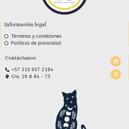
Información legal
Términos y condiciones
Políticas de privacidad
Contáctanos
+57 310 657 2184
Cra. 19 # 84 - 73