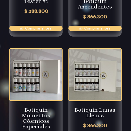
Tester #1
Botiquín
Ascendentes
$
288.800
$
866.300
Comprar ahora
Comprar ahora
Botiquín
Botiquín Lunas
Momentos
Llenas
Cósmicos
$
866.300
Especiales