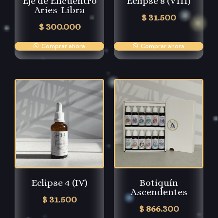
Eje de Encuentro
Eclipse 8 (VIII)
Aries-Libra
$
31.500
$
300.000
Comprar ahora
Comprar ahora
Eclipse 4 (IV)
Botiquín
Ascendentes
$
31.500
$
866.300