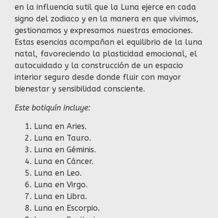
en la influencia sutil que la Luna ejerce en cada
signo del zodiaco y en la manera en que vivimos,
gestionamos y expresamos nuestras emociones.
Estas esencias acompañan el equilibrio de la luna
natal, favoreciendo la plasticidad emocional, el
autocuidado y la construcción de un espacio
interior seguro desde donde fluir con mayor
bienestar y sensibilidad consciente.
Este botiquín incluye:
Luna en Aries.
Luna en Tauro.
Luna en Géminis.
Luna en Cáncer.
Luna en Leo.
Luna en Virgo.
Luna en Libra.
Luna en Escorpio.