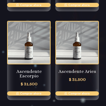
Comprar ahora
Comprar ahora
Ascendente
Ascendente Aries
Escorpio
$
31.500
$
31.500
Comprar ahora
Comprar ahora