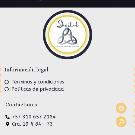
Información legal
Términos y condiciones
Políticas de privacidad
Contáctanos
+57 310 657 2184
Cra. 19 # 84 - 73