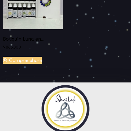
Botiquín Luna en…
$
866.300
Comprar ahora