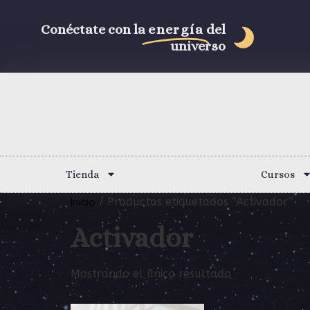
Conéctate con la
energía
del
universo
Tienda
Cursos
Inicio
/ Productos etiquetados “Activador”
Activador
Mostrando el único resultado