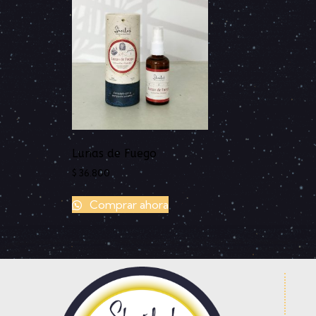
Lunas de Fuego
$
36.800
Comprar ahora