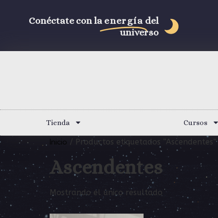
Conéctate con la
energía
del
universo
Tienda
Cursos
Inicio
/ Productos etiquetados “Ascendentes”
Ascendentes
Mostrando el único resultado