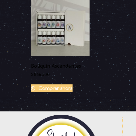
Botiquín Ascendentes
$
866.300
Comprar ahora