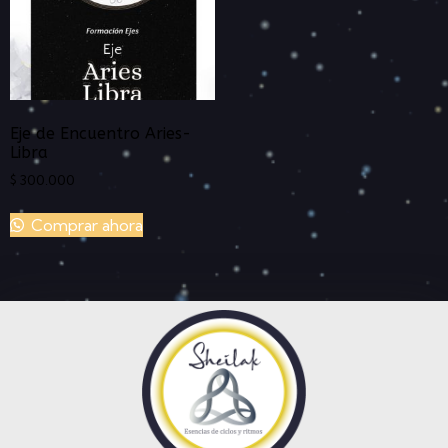
Eje de Encuentro Aries-
Libra
$
300.000
Comprar ahora