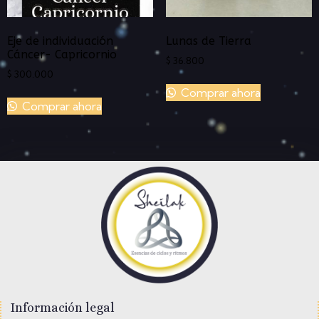
Eje de individuación
Lunas de Tierra
Cáncer- Capricornio
$
36.800
$
300.000
Comprar ahora
Comprar ahora
Información legal