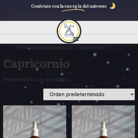
Conéctate con la
energía
del universo
Inicio
/ Productos etiquetados “Capricornio”
Capricornio
Mostrando los 4 resultados