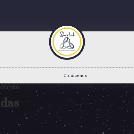
Conócenos
rofundas”
ndas