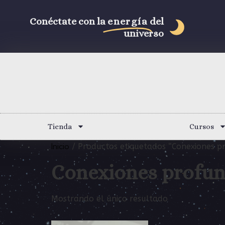
Conéctate con la
energía
del
universo
Tienda
Cursos
Inicio
/ Productos etiquetados “Conexiones p
Conexiones profu
Mostrando el único resultado