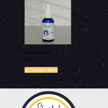
Elemento Agua
$
29.400
Comprar ahora