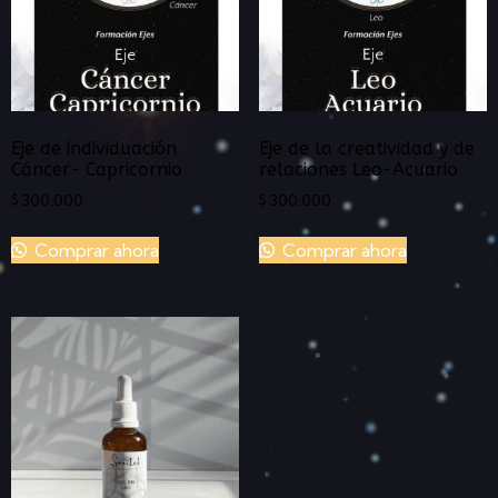
Eje de individuación
Eje de la creatividad y de
Cáncer- Capricornio
relaciones Leo-Acuario
$
300.000
$
300.000
Comprar ahora
Comprar ahora