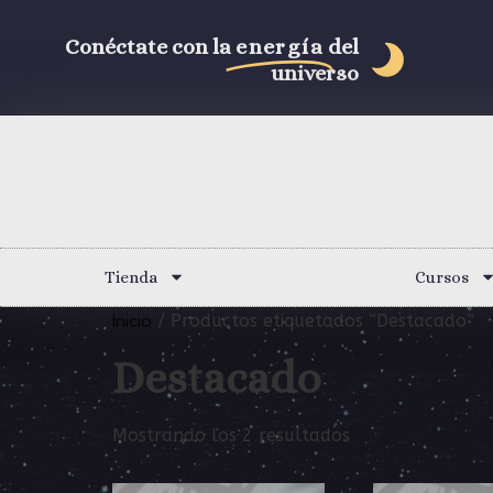
Conéctate con la
energía
del
universo
Tienda
Cursos
Inicio
/ Productos etiquetados “Destacado”
Destacado
Mostrando los 2 resultados