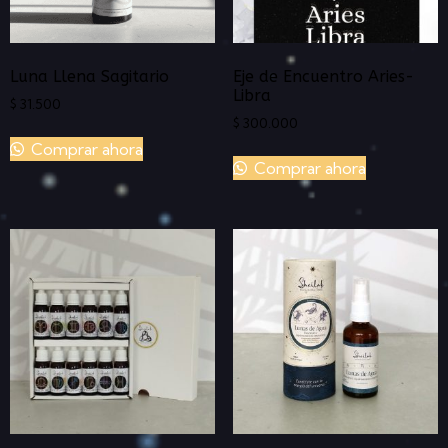
Luna Llena Sagitario
Eje de Encuentro Aries-
Libra
$
31.500
$
300.000
Comprar ahora
Comprar ahora