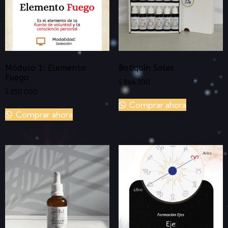
Módulo 1: Elemento
Botiquín Soles
Fuego
$
866.300
$
350.000
Comprar ahora
Comprar ahora