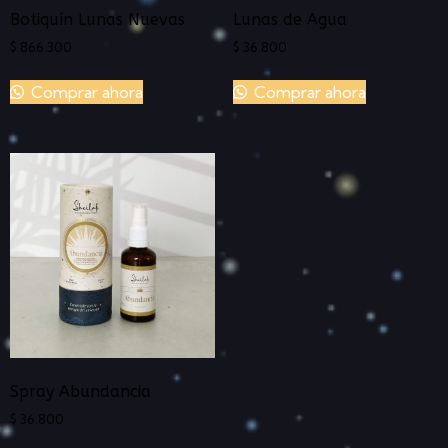
Botiquín Lunas Nuevas
Lunas de Agua
$
866.300
$
36.800
Comprar ahora
Comprar ahora
Spray Abundancia
$
36.800