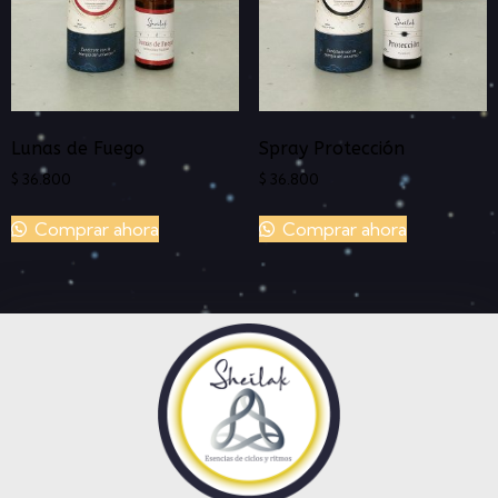
Lunas de Fuego
Spray Protección
$
36.800
$
36.800
Comprar ahora
Comprar ahora