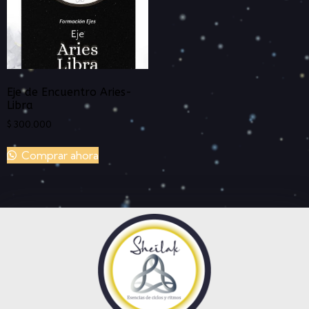
Eje de Encuentro Aries-
Libra
$
300.000
Comprar ahora