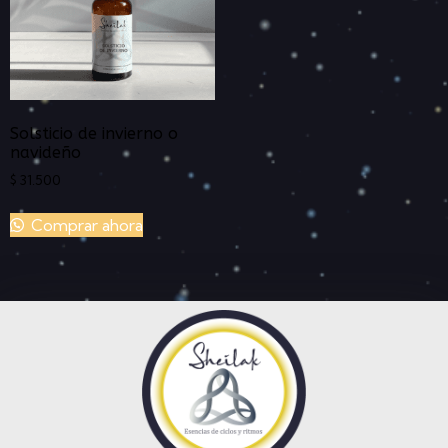
Solsticio de invierno o
navideño
$
31.500
Comprar ahora