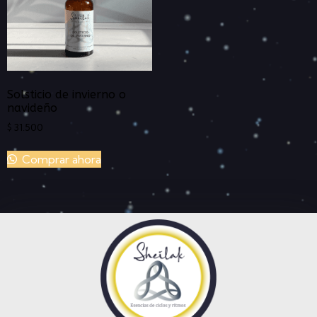
Solsticio de invierno o
navideño
$
31.500
Comprar ahora