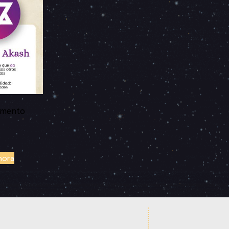
emento
hora