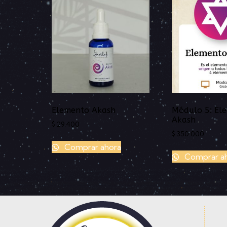
Elemento Akash
Módulo 5: El
Akash
$
29.400
$
350.000
Comprar ahora
Comprar a