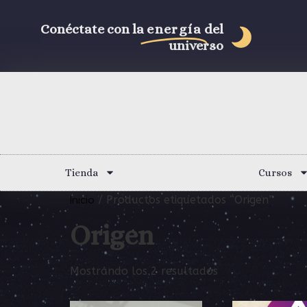
Conéctate con la
energía
del
universo
Tienda
Cursos
Inicio
/ Productos etiquetados “Origen”
Origen
Mostrando los 2 resultados