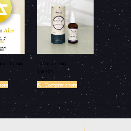
mento Aire
Lunas de Aire
$
36.800
hora
Comprar ahora