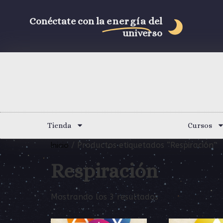
Conéctate con la
energía
del
universo
Tienda
Cursos
Inicio
/ Productos etiquetados “Respiración”
Respiración
Mostrando los 3 resultados