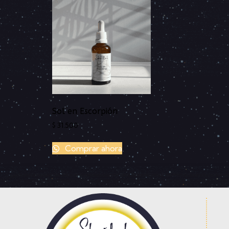
Sol en Escorpión
$
31.500
Comprar ahora