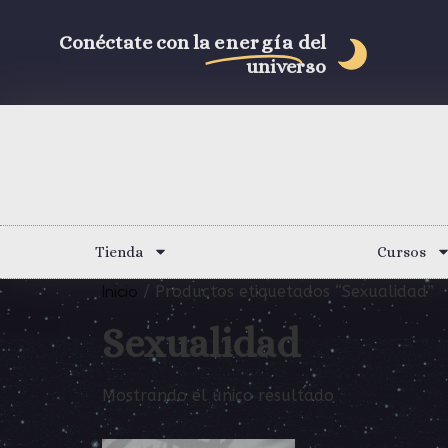
Conéctate con la
energía
del
universo
Tienda
Cursos
Inicio
/ Productos etiquetados “Sexualidad”
Sexualidad
Mostrando el único resultado