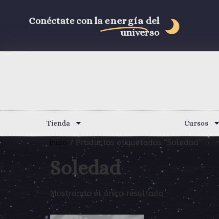
Conéctate con la
energía
del
universo
Tienda
Cursos
Inicio
/ Productos etiquetados “Soledad”
Soledad
Mostrando el único resultado