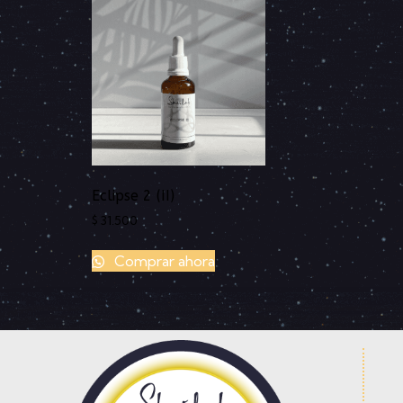
Eclipse 2 (II)
$
31.500
Comprar ahora