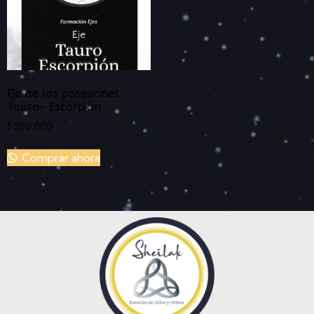
Eje de las posesiones
Tauro- Escorpión
$
300.000
Comprar ahora