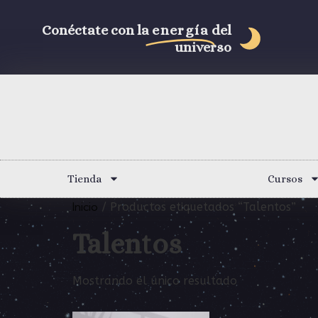
Conéctate con la
energía
del
universo
Tienda
Cursos
Inicio
/ Productos etiquetados “Talentos”
Talentos
Mostrando el único resultado