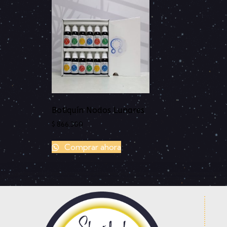
Botiquín Nodos Lunares
$
866.300
Comprar ahora