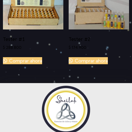
Tester #1
Tester #2
$
288.800
$
174.900
Comprar ahora
Comprar ahora