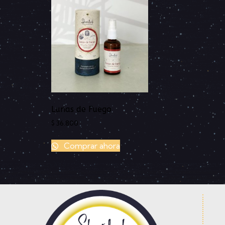
Lunas de Fuego
$
36.800
Comprar ahora