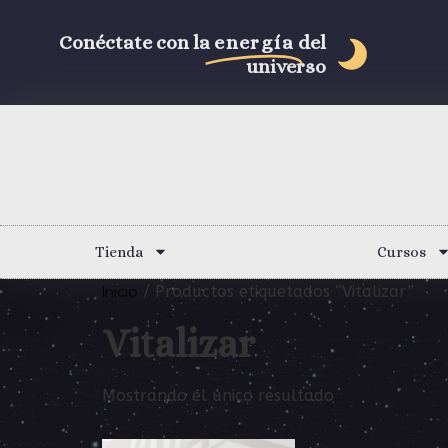
Conéctate con la
energía
del
universo
Tienda
Cursos
Inicio
/ Productos etiquetados “Vitalizar”
Vitalizar
Mostrando el único resultado