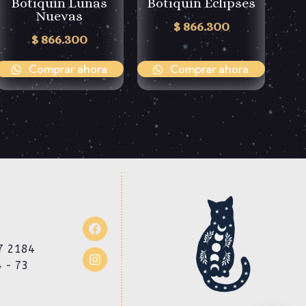
Botiquín Lunas
Botiquín Eclipses
Nuevas
$
866.300
$
866.300
Comprar ahora
Comprar ahora
7 2184
4 - 73