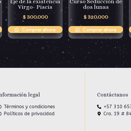
o
Eje de la existencia
Curso Seducción de
Virgo- Piscis
dos lunas
$
300.000
$
320.000
Comprar ahora
Comprar ahora
nformación legal
Contáctanos
Términos y condiciones
+57 310 65
Políticas de privacidad
Cra. 19 # 8