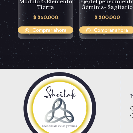
Módulo 2: Elemento
Eje del pensamient
Tierra
Géminis- Sagitario
$
350.000
$
300.000
Comprar ahora
Comprar ahora
I