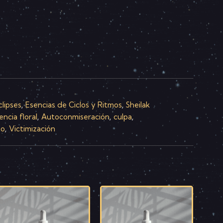
clipses
Esencias de Ciclos y Ritmos
Sheilak
,
,
ncia floral
Autoconmiseración
culpa
,
,
,
to
Victimización
,