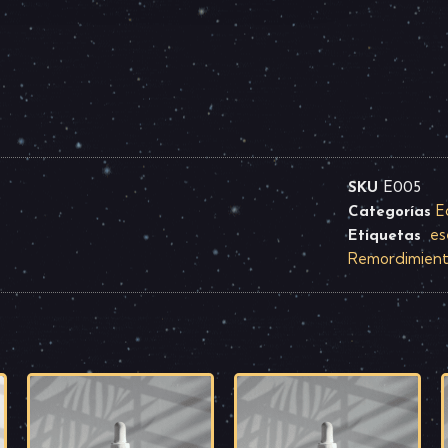
SKU
E005
E
Categorías
ese
Etiquetas
Remordimien