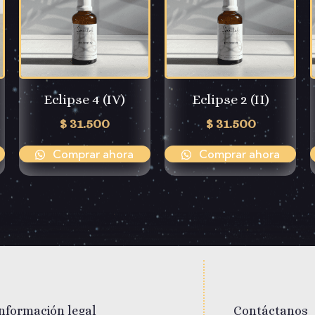
Eclipse 4 (IV)
Eclipse 2 (II)
$
31.500
$
31.500
Comprar ahora
Comprar ahora
nformación legal
Contáctanos