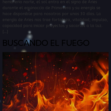
hemisferio norte, el sol entra en el signo de Aries
durante el equinoccio de Primavera y su energía se
hace disponible para nosotros por unos 30 días. La
energía de Aries nos trae fortaleza, vitalidad, impulso,
capacidad para iniciar proyectos y sacarlos a la luz.
[…]
BUSCANDO EL FUEGO