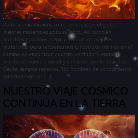
De la misma manera como un escultor elige los
mejores materiales para su obra. Así también,
nosotros podemos elegir y refinar los mejores
materiales para rediseñarnos a nosotros mismos en el
camino de encontrar nuestra verdadera esencia,
mantener nuestra salud y conectar con la felicidad.
Desde tiempos remotos, los hombres de conocimiento
hablaban de los […]
NUESTRO VIAJE CÓSMICO
CONTINÚA EN LA TIERRA