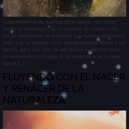
Cada elemento de nuestra carta astral, nos habla
desde su simbología, de un aspecto de nuestra vida.
Así, el ascendente se relaciona con nuestra apariencia
física y es la manera como nos mostramos frente a los
demás, pero más allá de esa simple explicación trae
un simbolismo profundo. El ascendente es el camino
que el […]
FLUYENDO CON EL NACER
Y RENACER DE LA
NATURALEZA