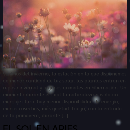
Venimos del invierno, la estación en la que disponemos
de menor cantidad de luz solar, las plantas entran en
reposo invernal y algunos animales en hibernación. Un
momento durante el cual la naturaleza nos da un
mensaje claro: hay menor disponibilidad de energía,
menos cosechas, más quietud. Luego, con la entrada
de la primavera, durante […]
EL SOL EN ARIES