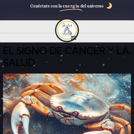
Conéctate con la
energía
del universo
EL SIGNO DE CÁNCER Y LA
SALUD