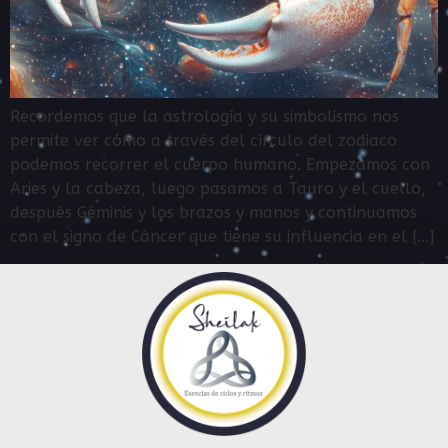
Recordemos que la astrología y su simbolismo nos
permite ver cómo a través del círculo del zodiaco
podemos recorrer el cuerpo humano. Empezamos con
Aries y la cabeza, luego pasamos a Tauro y el cuello,
después Géminis y los brazos y manos y continuamos
con el signo de Cáncer que tiene su influencia en el […]