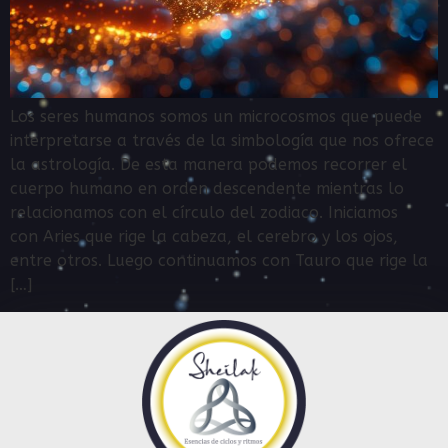
Los seres humanos somos un microcosmos que puede
interpretarse a través de la simbología que nos ofrece
la astrología. De esta manera podemos recorrer el
cuerpo humano en orden descendente mientras lo
relacionamos con el círculo del zodiaco. Iniciamos
con Aries que rige la cabeza, el cerebro y los ojos,
entre otros. Luego continuamos con Tauro que rige la
[…]