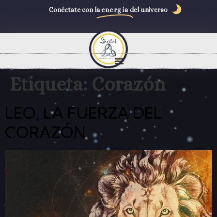
Conéctate con la
energía
del universo
Etiqueta:
Corazón
LEO, LA FUERZA DEL
CORAZÓN