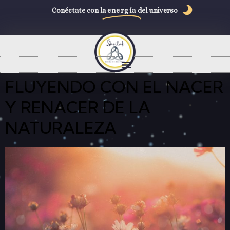
Conéctate con la
energía
del universo
FLUYENDO CON EL NACER
Y RENACER DE LA
NATURALEZA