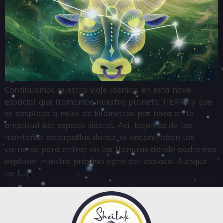
Continuamos nuestro viaje cósmico en esta nave
espacial que llamamos nuestro planeta TIERRA y que
se desplaza a miles de kilómetros por hora en la
amplitud del espacio sideral. Así, bajamos de las
montañas escarpadas donde se encontraban los
carneros para entrar en las llanuras donde podremos
explorar nuestro próximo signo del zodiaco. Aunque
no […]