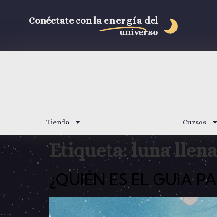
Conéctate con la
energía
del
universo
Tienda
Cursos
Etiqueta:
luna llen
¿QUIÉN ES EL GUìA 