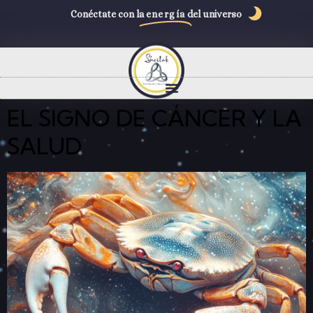
Conéctate con la
energía
del universo
EL SIGNO DE CÁNCER Y LA
SALUD