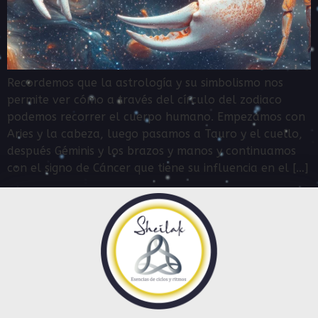
Recordemos que la astrología y su simbolismo nos
permite ver cómo a través del círculo del zodiaco
podemos recorrer el cuerpo humano. Empezamos con
Aries y la cabeza, luego pasamos a Tauro y el cuello,
después Géminis y los brazos y manos y continuamos
con el signo de Cáncer que tiene su influencia en el […]