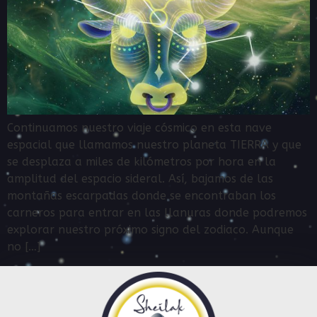
Continuamos nuestro viaje cósmico en esta nave
espacial que llamamos nuestro planeta TIERRA y que
se desplaza a miles de kilómetros por hora en la
amplitud del espacio sideral. Así, bajamos de las
montañas escarpadas donde se encontraban los
carneros para entrar en las llanuras donde podremos
explorar nuestro próximo signo del zodiaco. Aunque
no […]