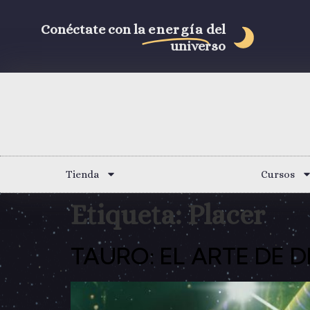
Conéctate con la
energía
del
universo
Tienda
Cursos
Etiqueta:
Placer
TAURO: EL ARTE DE 