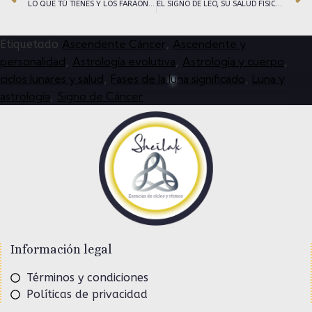
LO QUE TÚ TIENES Y LOS FARAONES NO TUVIERON
EL SIGNO DE LEO, SU SALUD FISICA Y PSICOLOGICA
Ascendente Cáncer
Ascendente y
Etiquetado
,
personalidad
Astrología evolutiva
Astrología y cuerpo
,
,
,
ciclos lunares y salud
Fases de la luna significado
Luna y
,
,
astrología
Signo de Cáncer
,
Información legal
Términos y condiciones
Políticas de privacidad