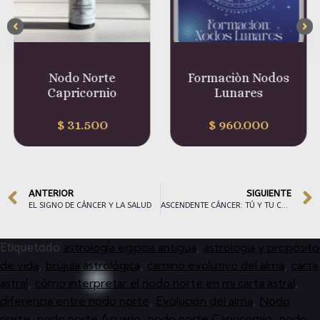
Nodo Norte
Formaciòn Nodos
Capricornio
Lunares
$
31.500
$
960.000
ANTERIOR
SIGUIENTE
EL SIGNO DE CÁNCER Y LA SALUD
ASCENDENTE CÁNCER: TÚ Y TU CUERPO .
astrología egipcia antigua
astrología y propósito
Etiquetado
,
de vida
brújula astrológica
camino evolutivo del alma
carta
,
,
,
astral
cómo interpretar el nodo norte en mi carta astral
,
,
diferencia entre nodo norte
Evolución del alma
Nodo
,
,
norte
nodo norte Acuario
nodo norte Capricornio
nodo
,
,
,