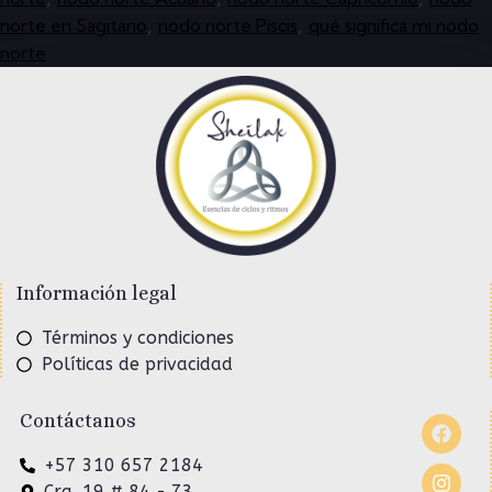
norte en Sagitario
nodo norte Piscis
qué significa mi nodo
,
,
norte
Información legal
Términos y condiciones
Políticas de privacidad
Contáctanos
+57 310 657 2184
Cra. 19 # 84 - 73