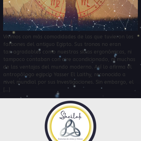
Vivimos con más comodidades de las que tuvieron los
faraones del antiguo Egipto. Sus tronos no eran
tan agradables como nuestras sillas ergonómicas, ni
tampoco contaban con aire acondicionado, ni muchas
de las ventajas del mundo moderno. Así lo afirma el
antropólogo egipcio Yasser El Laithy, reconocido a
nivel mundial por sus investigaciones. Sin embargo, el
[…]