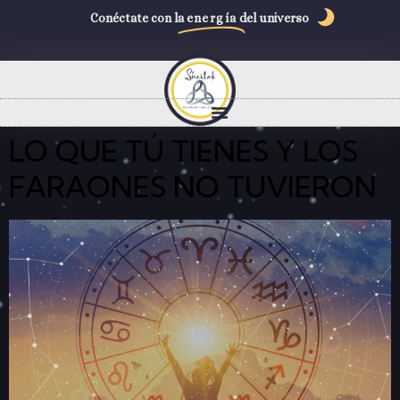
Conéctate con la
energía
del universo
LO QUE TÚ TIENES Y LOS
FARAONES NO TUVIERON