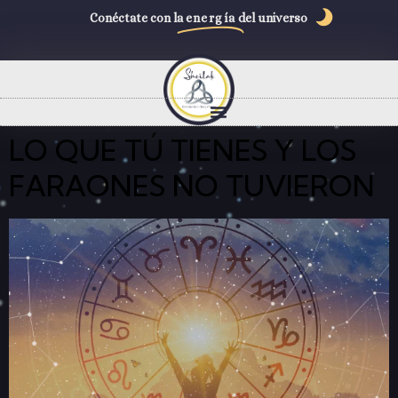
Conéctate con la
energía
del universo
LO QUE TÚ TIENES Y LOS
FARAONES NO TUVIERON