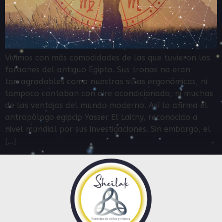
Vivimos con más comodidades de las que tuvieron los
faraones del antiguo Egipto. Sus tronos no eran
tan agradables como nuestras sillas ergonómicas, ni
tampoco contaban con aire acondicionado, ni muchas
de las ventajas del mundo moderno. Así lo afirma el
antropólogo egipcio Yasser El Laithy, reconocido a
nivel mundial por sus investigaciones. Sin embargo, el
[…]