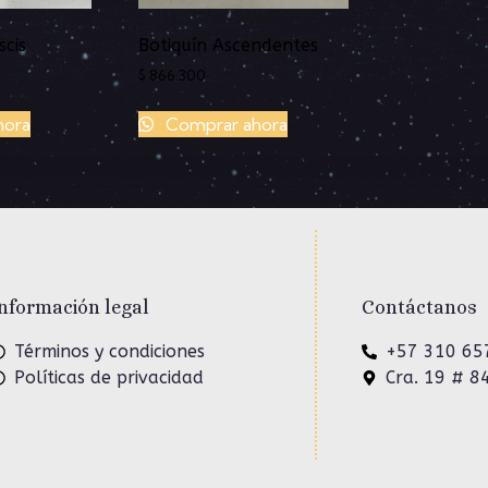
scis
Botiquín Ascendentes
$
866.300
hora
Comprar ahora
nformación legal
Contáctanos
Términos y condiciones
+57 310 65
Políticas de privacidad
Cra. 19 # 8