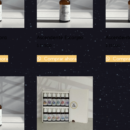
bra
Ascendente Escorpio
Ascendente
$
31.500
$
31.500
hora
Comprar ahora
Comprar