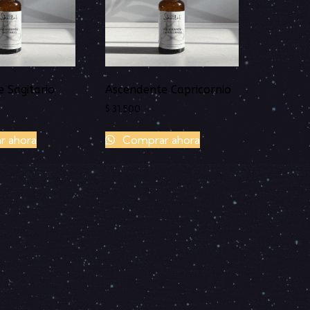
 Sagitario
Ascendente Capricornio
$
31.500
 ahora
Comprar ahora