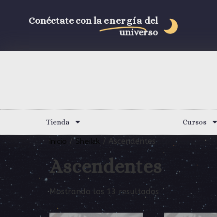
Conéctate con la
energía
del
universo
Tienda
Cursos
Inicio
Sheilak
/
/ Ascendentes
Ascendentes
Mostrando los 13 resultados