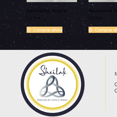
Ascendente Acuario
Ascendente Pi
$
31.500
$
31.500
Comprar ahora
Comprar a
I