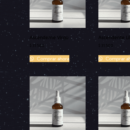
Ascendente Virgo
Ascendente Li
$
31.500
$
31.500
Comprar ahora
Comprar a