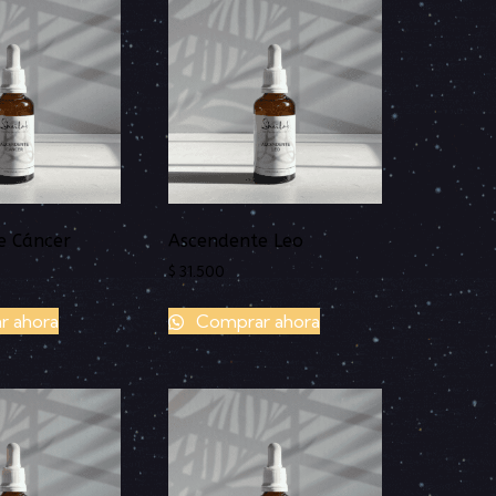
e Cáncer
Ascendente Leo
$
31.500
 ahora
Comprar ahora