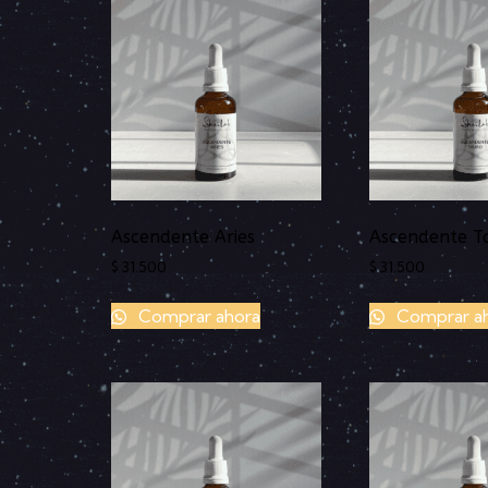
Ascendente Aries
Ascendente T
$
31.500
$
31.500
Comprar ahora
Comprar a