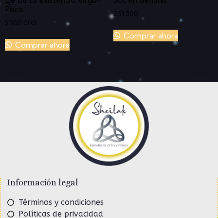
Eje de la existencia Virgo-
Sol en Géminis
Piscis
$
31.500
$
300.000
Comprar ahora
Comprar ahora
Información legal
Términos y condiciones
Políticas de privacidad