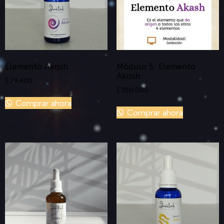
Elemento Akash
Módulo 5: Elemento
Akash
$
29.400
$
350.000
Comprar ahora
Comprar ahora