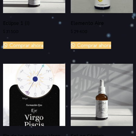
Eclipse 1 (I)
Elemento Aire
$
31.500
$
29.400
Comprar ahora
Comprar ahora