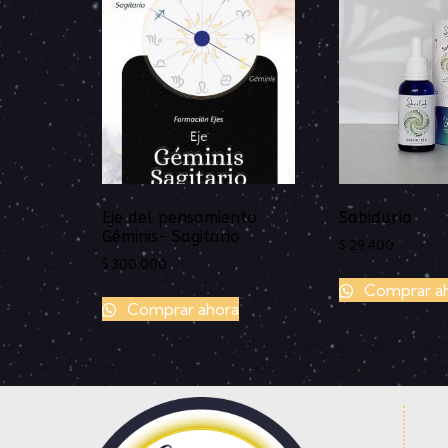
Eje del pensamiento
Sabiduría
Géminis- Sagitario
$
29.400
$
300.000
Comprar a
Comprar ahora