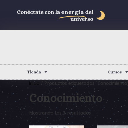
Conéctate con la
energía
del
universo
Tienda
Cursos
Inicio
/ Productos etiquetados “Conocimiento
Conocimiento
Mostrando los 3 resultados