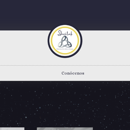
Conócenos
”