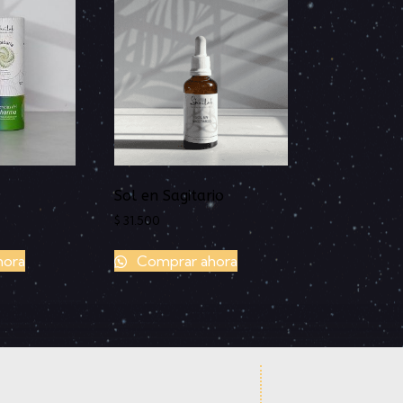
Sol en Sagitario
$
31.500
hora
Comprar ahora