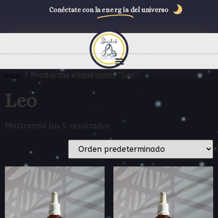
Conéctate con la
energía
del universo
Inicio
/ Productos etiquetados “Leo”
Leo
Mostrando los 5 resultados