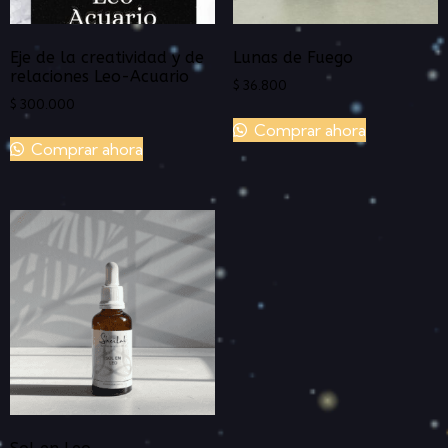
Eje de la creatividad y de
Lunas de Fuego
relaciones Leo-Acuario
$
36.800
$
300.000
Comprar ahora
Comprar ahora