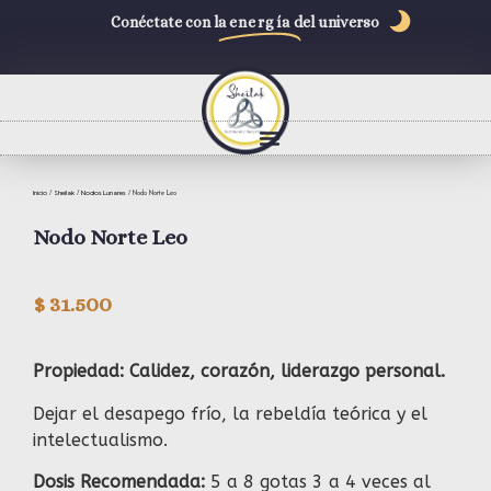
Conéctate con la
energía
del universo
Inicio
Sheilak
Nodos Lunares
/
/
/ Nodo Norte Leo
Nodo Norte Leo
$
31.500
Propiedad: Calidez, corazón, liderazgo personal.
Dejar el desapego frío, la rebeldía teórica y el
intelectualismo.
Dosis Recomendada:
5 a 8 gotas 3 a 4 veces al