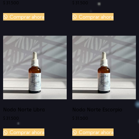
$
31.500
$
31.500
Comprar ahora
Comprar ahora
Nodo Norte Libra
Nodo Norte Escorpio
$
31.500
$
31.500
Comprar ahora
Comprar ahora