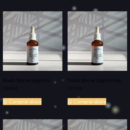
Nodo Norte Sagitario
Nodo Norte Capricornio
$
31.500
$
31.500
Comprar ahora
Comprar ahora