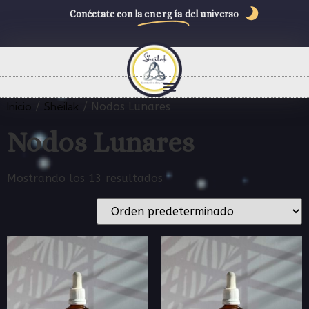
Conéctate con la
energía
del universo
Inicio
Sheilak
/
/ Nodos Lunares
Nodos Lunares
Mostrando los 13 resultados