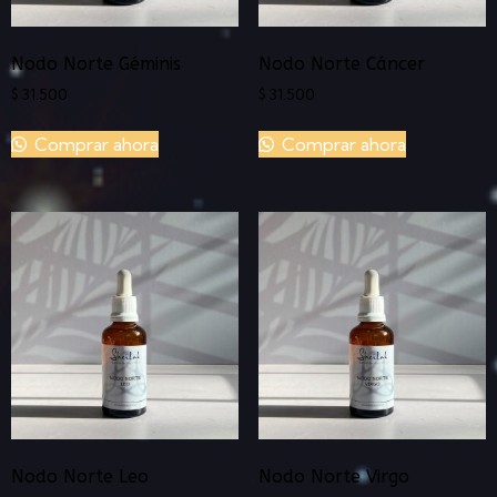
Nodo Norte Géminis
Nodo Norte Cáncer
$
31.500
$
31.500
Comprar ahora
Comprar ahora
Nodo Norte Leo
Nodo Norte Virgo