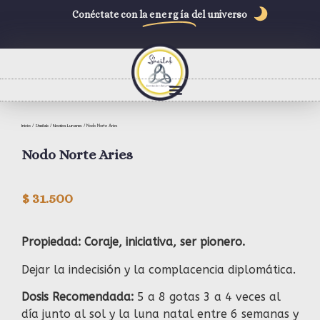
Conéctate con la
energía
del universo
Inicio
Sheilak
Nodos Lunares
/
/
/ Nodo Norte Aries
Nodo Norte Aries
$
31.500
Propiedad: Coraje, iniciativa, ser pionero.
Dejar la indecisión y la complacencia diplomática.
Dosis Recomendada:
5 a 8 gotas 3 a 4 veces al
día junto al sol y la luna natal entre 6 semanas y