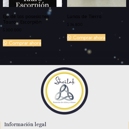
Eje de las posesiones
Lunas de Tierra
Tauro- Escorpión
$
36.800
$
300.000
Comprar ahora
Comprar ahora
Información legal