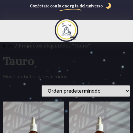
Conéctate con la
energía
del universo
Inicio
/ Productos etiquetados “Tauro”
Tauro
Mostrando los 4 resultados