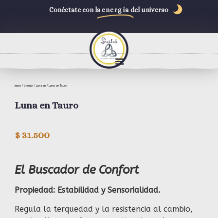
Conéctate con la
energía
del universo
Inicio
Sheilak
Luna en
/
/
/ Luna en Tauro
Luna en Tauro
$
31.500
El Buscador de Confort
Propiedad: Estabilidad y Sensorialidad.
Regula la terquedad y la resistencia al cambio,