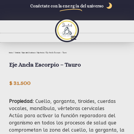
Conéctate con la
energía
del universo
Inicio
Sheilak
Ejes del Zodiaco
Eje Ancla
/
/
/
/ Eje Ancla Escorpio – Tauro
Eje Ancla Escorpio – Tauro
$
31.500
Propiedad
: Cuello, garganta, tiroides, cuerdas
vocales, mandíbula, vértebras cervicales
Actúa para activar la función reparadora del
organismo en todos los procesos de salud que
comprometan la zona del cuello, la garganta, la