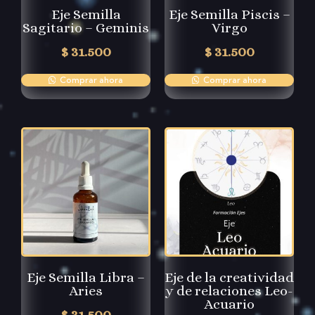
Eje Semilla
Eje Semilla Piscis –
Sagitario – Geminis
Virgo
$
31.500
$
31.500
Comprar ahora
Comprar ahora
Eje Semilla Libra –
Eje de la creatividad
Aries
y de relaciones Leo-
Acuario
$
31.500